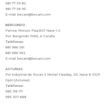
981 77 59 82
981 77 58 95
E-mail: becani@becani.com
BERGONDO
Parroq. Moruxo Paq.B47 Nave 1-2
Pol. Bergondo 15165, A Coruña
Teléfonos:
881 986 561
881 986 562
E-mail: becani@becani.com
ASTURIAS
Pol Industrial de Roces 5 Michel Faraday, 26; Nave 8 33211
Gijón (Asturias)
Teléfonos
:
985 316 171
985 307 888