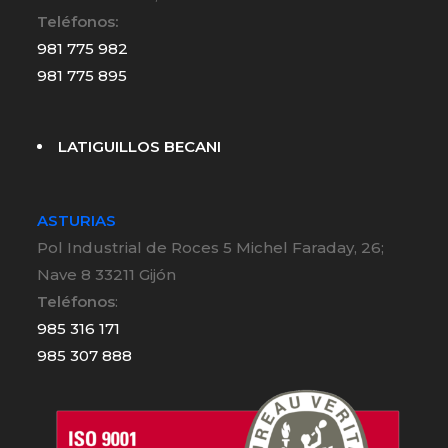
Teléfonos:
981 775 982
981 775 895
LATIGUILLOS BECANI
ASTURIAS
Pol Industrial de Roces 5 Michel Faraday, 26;
Nave 8 33211 Gijón
Teléfonos
:
985 316 171
985 307 888