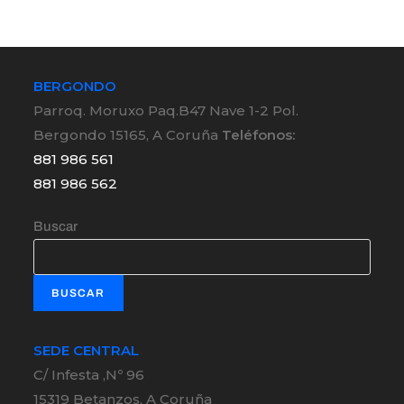
BERGONDO
Parroq. Moruxo Paq.B47 Nave 1-2 Pol.
Bergondo 15165, A Coruña
Teléfonos:
881 986 561
881 986 562
Buscar
BUSCAR
SEDE CENTRAL
C/ Infesta ,Nº 96
15319 Betanzos, A Coruña