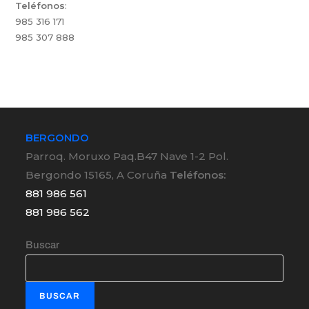
Teléfonos
:
985 316 171
985 307 888
BERGONDO
Parroq. Moruxo Paq.B47 Nave 1-2 Pol.
Bergondo 15165, A Coruña
Teléfonos:
881 986 561
881 986 562
Buscar
BUSCAR