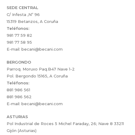
SEDE CENTRAL
C/ Infesta ,Nº 96
15319 Betanzos, A Coruña
Teléfonos:
981 77 59 82
981 77 58 95
E-mail: becani@becani.com
BERGONDO
Parroq. Moruxo Paq.B47 Nave 1-2
Pol. Bergondo 15165, A Coruña
Teléfonos:
881 986 561
881 986 562
E-mail: becani@becani.com
ASTURIAS
Pol Industrial de Roces 5 Michel Faraday, 26; Nave 8 33211
Gijón (Asturias)